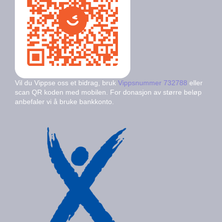
Vil du Vippse oss et bidrag, bruk
Vippsnummer 732788
eller
scan QR koden med mobilen. For donasjon av større beløp
anbefaler vi å bruke bankkonto.