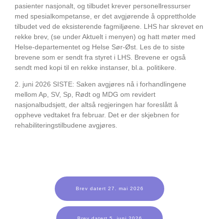
pasienter nasjonalt, og tilbudet krever personellressurser
med spesialkompetanse, er det avgjørende å opprettholde
tilbudet ved de eksisterende fagmiljøene. LHS har skrevet en
rekke brev, (se under Aktuelt i menyen) og hatt møter med
Helse-departementet og Helse Sør-Øst. Les de to siste
brevene som er sendt fra styret i LHS. Brevene er også
sendt med kopi til en rekke instanser, bl.a. politikere.
2. juni 2026 SISTE: Saken avgjøres nå i forhandlingene
mellom Ap, SV, Sp, Rødt og MDG om revidert
nasjonalbudsjett, der altså regjeringen har foreslått å
oppheve vedtaket fra februar. Det er der skjebnen for
rehabiliteringstilbudene avgjøres.
Brev datert 27. mai 2026
Brev datert 5. juni 2026