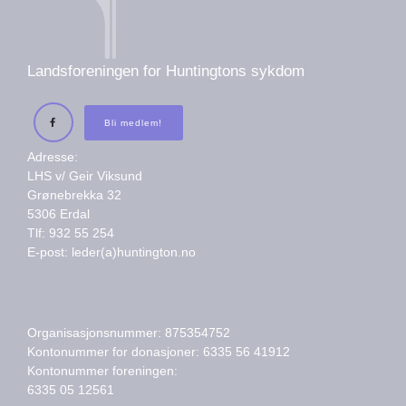
Landsforeningen for Huntingtons sykdom
Bli medlem!
Adresse:
LHS v/ Geir Viksund
Grønebrekka 32
5306 Erdal
Tlf: 932 55 254
E-post: leder(a)huntington.no
Organisasjonsnummer: 875354752
Kontonummer for donasjoner: 6335 56 41912
Kontonummer foreningen:
6335 05 12561