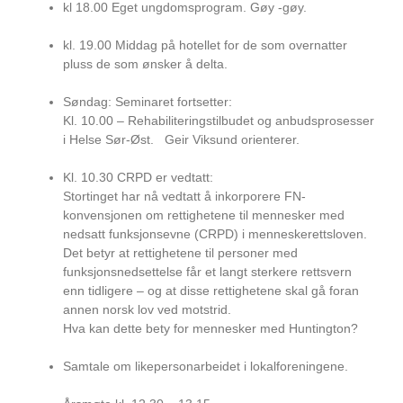
kl 18.00 Eget ungdomsprogram. Gøy -gøy.
kl. 19.00 Middag på hotellet for de som overnatter
pluss de som ønsker å delta.
Søndag: Seminaret fortsetter:
Kl. 10.00 – Rehabiliteringstilbudet og anbudsprosesser
i Helse Sør-Øst. Geir Viksund orienterer.
Kl. 10.30 CRPD er vedtatt:
Stortinget har nå vedtatt å inkorporere FN-
konvensjonen om rettighetene til mennesker med
nedsatt funksjonsevne (CRPD) i menneskerettsloven.
Det betyr at rettighetene til personer med
funksjonsnedsettelse får et langt sterkere rettsvern
enn tidligere – og at disse rettighetene skal gå foran
annen norsk lov ved motstrid.
Hva kan dette bety for mennesker med Huntington?
Samtale om likepersonarbeidet i lokalforeningene.