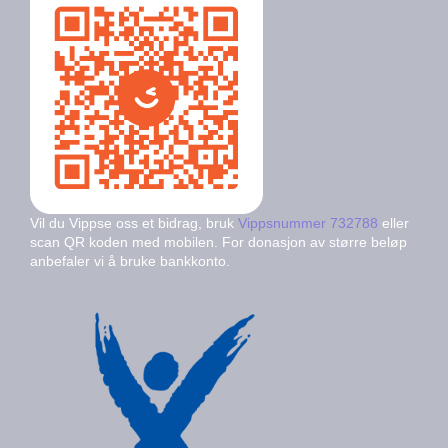
Vil du Vippse oss et bidrag, bruk
Vippsnummer 732788
eller
scan QR koden med mobilen. For donasjon av større beløp
anbefaler vi å bruke bankkonto.