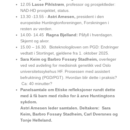
12.05
Lasse Pihlstrøm
, professor og prosjektleder:
NAD-HD prosjektet, status.
13.30 -13.55 -
Astri Arnesen,
president i den
europeiske Huntingtonforeningen, Forskningen i
resten av verden.
14.00- 14.45
Ragna Bjelland:
Påfyll i hverdagen.
Skjemt og alvor.
15.00 – 16.30. Bioteknologiloven om PGD: Endringer
vedtatt i Stortinget, gjeldene fra 1. oktober 2025.
Sara Keim og Barbro Fossøy Stadheim,
overleger
ved ved avdeling for medisinsk genetikk ved Oslo
universitetssykehus HF. Prosessen med assistert
befruktning (PGD/PGT). Hvordan blir dette i praksis?
Ca: 40 minutter?
Panelsamtale om Etiske refleksjoner rundt dette
med å få barn med risiko for å arve Huntingtons
sykdom.
Astri Arnesen leder samtalen. Deltakere: Sara
Keim, Barbro Fossøy Stadheim, Carl Dversnes og
Tonje Helleland.