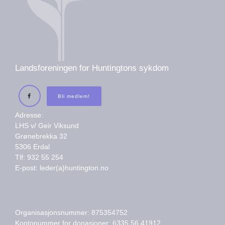
Landsforeningen for Huntingtons sykdom
Bli medlem!
Adresse:
LHS v/ Geir Viksund
Grønebrekka 32
5306 Erdal
Tlf: 932 55 254
E-post: leder(a)huntington.no
Organisasjonsnummer: 875354752
Kontonummer for donasjoner: 6335 56 41912