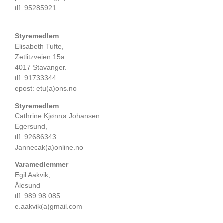
tlf. 95285921
Styremedlem
Elisabeth Tufte,
Zetlitzveien 15a
4017 Stavanger.
tlf. 91733344
epost: etu(a)ons.no
Styremedlem
Cathrine Kjønnø Johansen
Egersund,
tlf. 92686343
Jannecak(a)online.no
Varamedlemmer
Egil Aakvik,
Ålesund
tlf. 989 98 085
e.aakvik(a)gmail.com