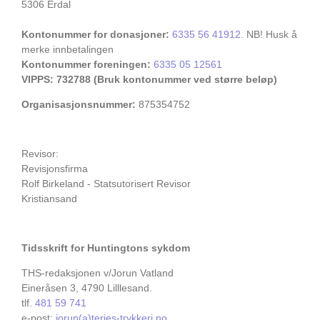
5306 Erdal
Kontonummer for donasjoner:
6335 56 41912
. NB! Husk å
merke innbetalingen
Kontonummer foreningen:
6335 05 12561
VIPPS: 732788 (Bruk kontonummer ved større beløp)
Organisasjonsnummer:
875354752
Revisor:
Revisjonsfirma
Rolf Birkeland - Statsutorisert Revisor
Kristiansand
Tidsskrift for Huntingtons sykdom
THS-redaksjonen v/Jorun Vatland
Eineråsen 3, 4790 Lilllesand.
tlf.
481 59 741
e-post:
jorun(a)terjes-trykkeri.no