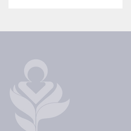
hadde verden vært et bedre sted. Pengene har vi
sagt at vi blant annet vil bruke til tilgjengeliggjøring
av pasientforløpet og ungdomssatsingen.
Med ønske om en god jul og et godt nytt år til dere
alle!