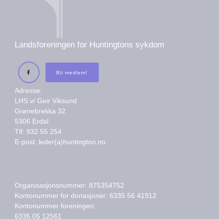
Landsforeningen for Huntingtons sykdom
Bli medlem!
Adresse:
LHS v/ Geir Viksund
Grønebrekka 32
5306 Erdal
Tlf: 932 55 254
E-post: leder(a)huntington.no
Organisasjonsnummer: 875354752
Kontonummer for donasjoner: 6335 56 41912
Kontonummer foreningen:
6335 05 12561