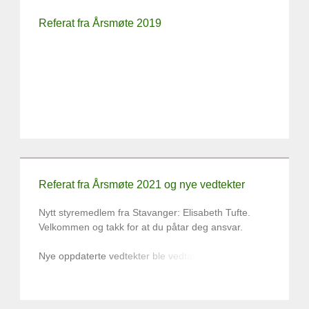
Referat fra Årsmøte 2019
Referat fra Årsmøte 2021 og nye vedtekter
Nytt styremedlem fra Stavanger: Elisabeth Tufte.
Velkommen og takk for at du påtar deg ansvar.
Nye oppdaterte vedtekter ble vedtatt.
Du kan også lese årsmeldingen/årsberetningen fra
2020 og regnskapet ved å søke på hjemmesiden,