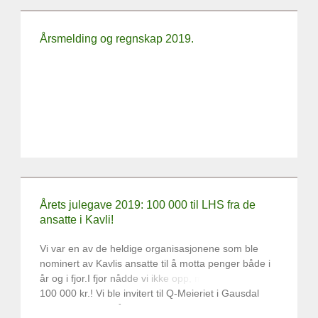
eller finne det under "Om oss" "styret mm"
Årsmelding og regnskap 2019.
Årets julegave 2019: 100 000 til LHS fra de
ansatte i Kavli!
Vi var en av de heldige organisasjonene som ble
nominert av Kavlis ansatte til å motta penger både i
år og i fjor.I fjor nådde vi ikke opp, men i år fikk vi
100 000 kr.! Vi ble invitert til Q-Meieriet i Gausdal
17.desember for å ta imot sjekken. Som bonus fikk vi