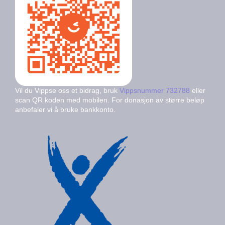
Vil du Vippse oss et bidrag, bruk
Vippsnummer 732788
eller
scan QR koden med mobilen. For donasjon av større beløp
anbefaler vi å bruke bankkonto.