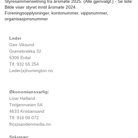
Styresammensetning fra årsmøte 2025. (Alle gjenvalgt.) - Se liste:
Bilde viser styret inntil årsmøte 2024.
Foreningsopplysninger, kontonummer, vippsnummer,
organisasjonsnummer
Leder
Geir Viksund
Grønebrekka 32
5306 Erdal
Tlf. 932 55 254
Leder(a)huntington.no
Økonomiansvarlig:
Livar Hølland
Tretjønnveien 5A
4633 Kristiansand
Tlf. 916 00 072
lh(a)sandenmedia.no
Sekretær: