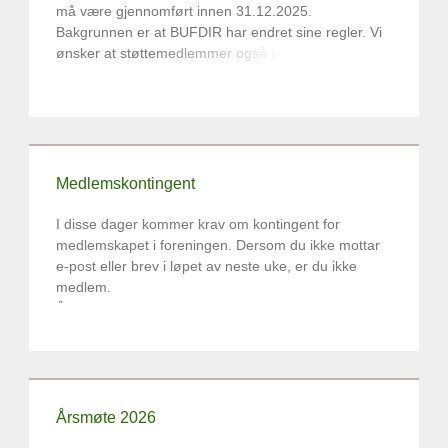
må være gjennomført innen 31.12.2025.
Bakgrunnen er at BUFDIR har endret sine regler. Vi
ønsker at støttemedlemmer også kan regnes med i
grunnlaget for økonomisk støtte.
Styret ønsker derfor å endre vedtektene slik at også
støttemedlemmer kan delta på årsmøter og være
valgbare. Dvs. fjerme setningen:
Støttemedlemmer
Medlemskontingent
har ikke stemmerett.
Samtidig vil vi opprettholde
noen forskjeller i goder mellom medlemmer og
I disse dager kommer krav om kontingent for
støttemedlemmer.
medlemskapet i foreningen. Dersom du ikke mottar
e-post eller brev i løpet av neste uke, er du ikke
29.08.2025
medlem.
Geir Viksund, leder i hovedstyret
Årsaken kan være at du ikke har betalt
medemskontigent siste året. Det kan også skyldes at
vi har flyttet medlemsregisteret til et nytt
selskap, Solidus.no, og det har skjedd en feil.
Årsmøte 2026