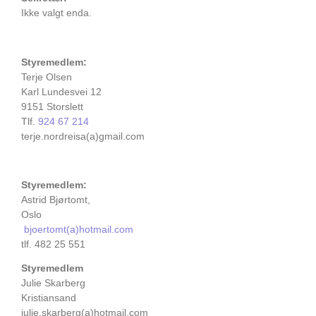
Ikke valgt enda.
Styremedlem:
Terje Olsen
Karl Lundesvei 12
9151 Storslett
Tlf.
924 67 214
terje.nordreisa(a)gmail.com
Styremedlem:
Astrid Bjørtomt,
Oslo
bjoertomt(a)hotmail.com
tlf. 482 25 551
Styremedlem
Julie Skarberg
Kristiansand
julie.skarberg(a)hotmail.com