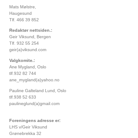
Mats Mølstre,
Haugesund
Tlf. 466 39 852
Redaktør nettsiden.:
Geir Viksund, Bergen
Tlf. 932 55 254
geir(a)viksund.com
Valgkomite.:
Ane Mygland, Oslo
tlf.932 82 744
ane_mygland(a)yahoo.no
Pauline Galteland Lund, Oslo
tlf.938 52 633
paulineglund(a)gmail.com
Foreningens adresse er:
LHS v/Geir Viksund
Grønebrekka 32