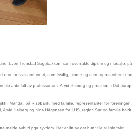
mune, Even Tronstad Sagebakken, som overrakte diplom og medalje, p
 noe for sivilsamfunnet, som frivillig, pioner og som representerer noe
ble anbefalt av professor em. Arvid Heiberg og president i Det europe
kk i Mandal, på Risøbank, med familie, representanter for foreningen, 
, Arvid Heiberg og Nina Hågensen fra LHS, region Sør og familie holdt 
te melde avbud pga sykdom. Her er litt av det hun ville si i sin tale: