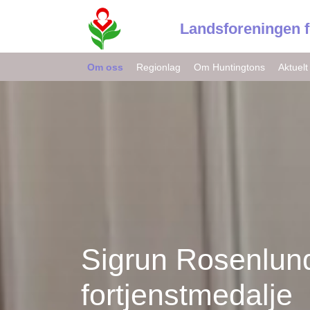
Landsforeningen 
Om oss
Regionlag
Om Huntingtons
Aktuelt
Sigrun Rosenlun
fortjenstmedalje