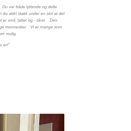
. Du var både lyttende og delte
 du aldri stakk under en stol at det
t er smil, latter og - tårer. Den
 mange mennesker. Vi er mange som
 som mulig.
u er!"