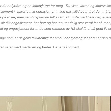
 du et fyrtårn og en ledestjerne for meg. Du viste varme og innlevelse
asjement inspirerte mitt engasjement. Jeg har alltid beundret den måten
s på roser, men samtidig var du full av liv. Du viste med hele deg at live
 alt ditt engasjement, har hatt og har, en uendelig stor verdi for så
beid og engasjement for at de som rammes av HS skal få et så godt liv
nge som er usigelig takknemlig for alt du har gjort og for at du er den d
ratulerer med medaljen og heder. Det er så fortjent.