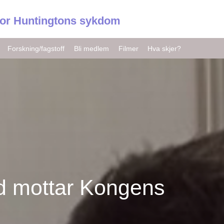
for Huntingtons sykdom
Forskning/fagstoff
Bli medlem
Filmer
Hva skjer?
d mottar Kongens