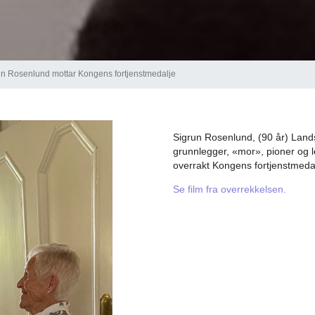
un Rosenlund mottar Kongens fortjenstmedalje
Sigrun Rosenlund, (90 år) Land
grunnlegger, «mor», pioner og l
overrakt Kongens fortjenstmeda
Se film fra overrekkelsen.