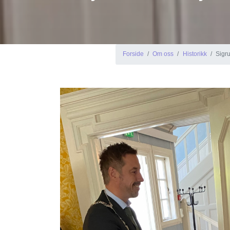
Forside
Om oss
Historikk
Sigr