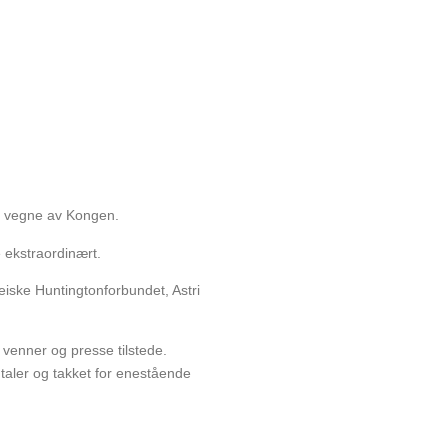
å vegne av Kongen.
 ekstraordinært.
iske Huntingtonforbundet, Astri
venner og presse tilstede.
taler og takket for enestående