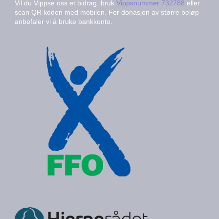
Vil du Vippse oss et bidrag, bruk
Vippsnummer 732788
eller
scan QR koden med mobilen. For donasjon av større beløp
anbefaler vi å bruke bankkonto.