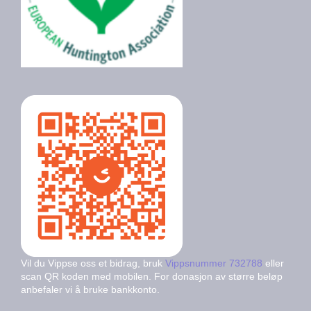
Vil du Vippse oss et bidrag, bruk
Vippsnummer 732788
eller
scan QR koden med mobilen. For donasjon av større beløp
anbefaler vi å bruke bankkonto.